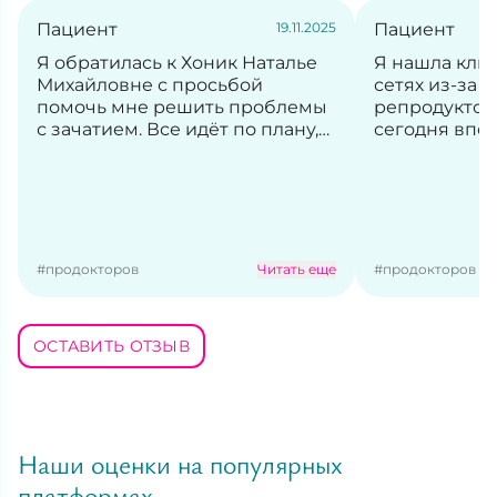
Пациент
19.11.2025
Пациент
Я обратилась к Хоник Наталье
Я нашла кли
Михайловне с просьбой
сетях из-за в
помочь мне решить проблемы
репродуктоло
с зачатием. Все идёт по плану,
сегодня впе
приятное пребывание в
готовимся с
клинике, быстрое
беременност
обслуживание, нет ожидания,
что клиника 
все нравится. Персонал очень
недалеко от 
вежливый и внимательный.
ехать 15-20 м
приехала на т
#продокторов
Читать еще
#продокторов
дальнейшем 
привозить. 
клиники веж
ОСТАВИТЬ ОТЗЫВ
доброжелате
ресепшн де
рассказали, 
первого визи
напомнили. 
Наши оценки на популярных
что сегодня,
дверей, при
платформах