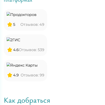
бесплатной о
дальнейшем 
знакомиться 
клиники чист
комфортно н
5
Отзывов:
49
обратила вни
время УЗИ п
отдельные б
4.6
Отзывов:
539
4.9
Отзывов:
99
Как добраться