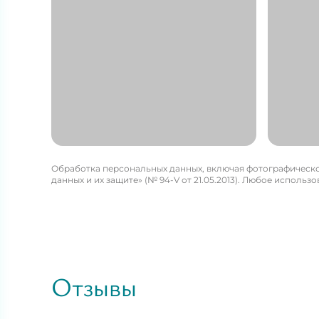
Макишева
Долго
Обработка персональных данных, включая фотографическое
данных и их защите» (№ 94-V от 21.05.2013). Любое испол
Айжан Турсуновна
Евген
Заместитель директора по
Врач а
медицинской работе
репрод
СТАЖ 31 ГОД
Отзывы