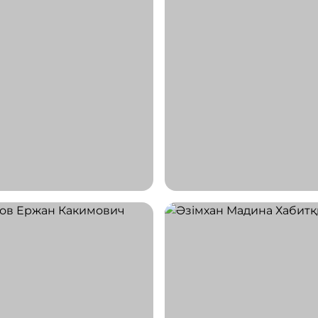
а
Айнабай
Константиновна
Аягүл Маратқызы
ог
Врач-гематолог
0 ЛЕТ
СТАЖ 24 ГОДА