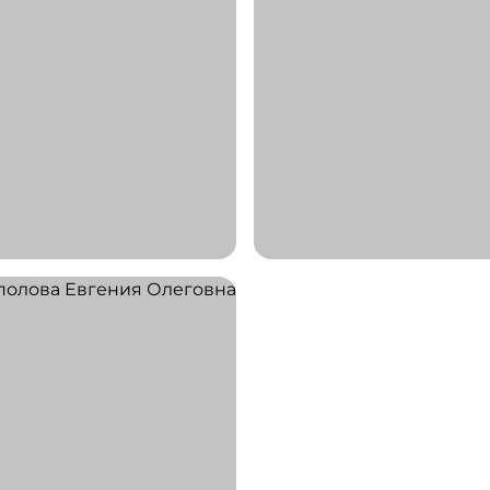
ов
Әзімхан
 Какимович
Мадина Хабитқызы
нестезиолог
Лаборант андрологическ
лаборатории
5 ЛЕТ
СТАЖ 3 ГОДА