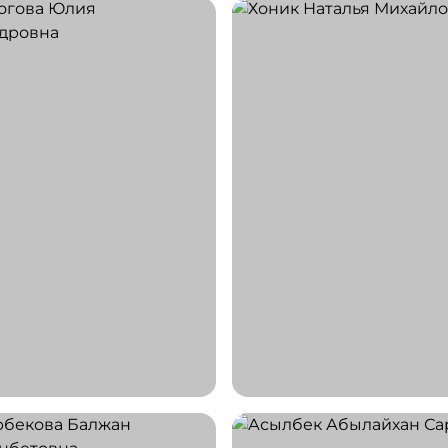
огова
Хоник
Александровна
Наталья Михайловна