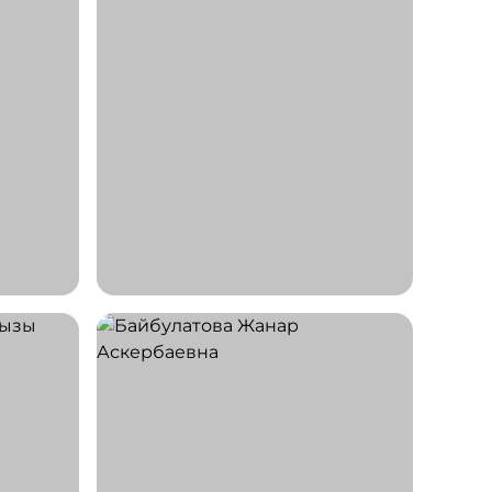
Келсқызы
Балнұр
Врач УЗИ диагностики
СТАЖ 13 ЛЕТ