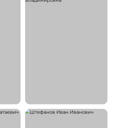
Врач акушер-гинеколог,
репродуктолог
СТАЖ 11 ЛЕТ
Наливайко
Марина Владимировна
Врач акушер-гинеколог