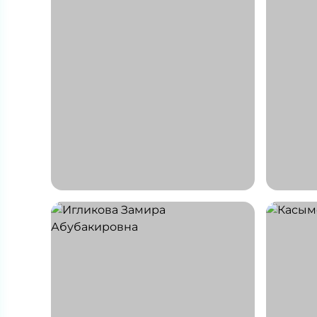
Касимбекова
Бабин
Жанна Амангельдиевна
Юлия 
Врач-невролог, эпилептолог
Психол
СТАЖ 7 ЛЕТ
СТАЖ 1