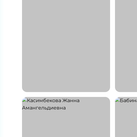
Абдыкаримова
Сунка
Асель Галимовна
Жанат
Врач терапевт, Врач-
Врач-к
гастроэнтеролог
СТАЖ 3
СТАЖ 25 ЛЕТ