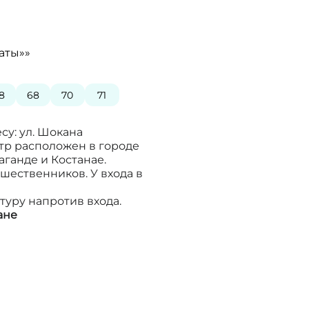
аты»»
8
68
70
71
су: ул. Шокана
нтр расположен в городе
аганде и Костанае.
шественников. У входа в
туру напротив входа.
ане