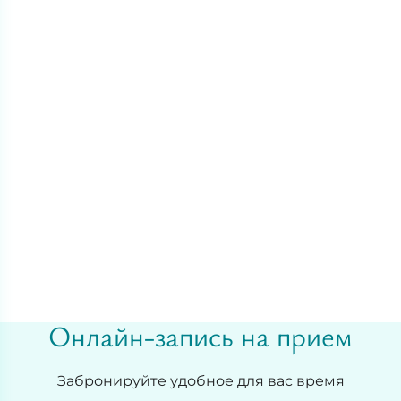
Бижанова
Белоногова
Гульдана Насипкалиевна
Юлия Алекс
Врач акушер-гинеколог, репродуктолог
Врач акушер-гин
Онлайн-запись на прием
СТАЖ 10 ЛЕТ
СТАЖ 9 ЛЕТ
Забронируйте удобное для вас время