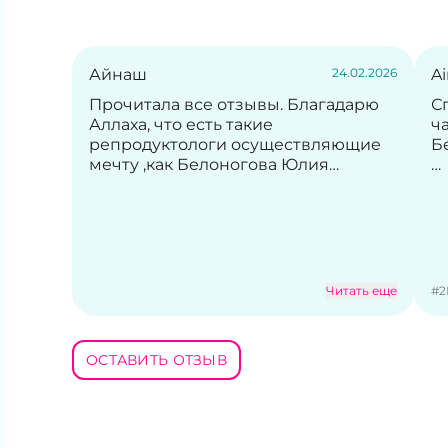
Айнаш
24.02.2026
A
Прочитала все отзывы. Благадарю
С
Аллаха, что есть такие
ч
репродуктологи осуществляющие
Б
мечту ,как Белоногова Юлия
Александровна! Желаю чтоб у меня
С
мечта осуществилась , хотя мне
н
много лет.
п
н
т
П
Читать еще
#2
д
к
ч
ОСТАВИТЬ ОТЗЫВ
в
ч
св
п
Пу