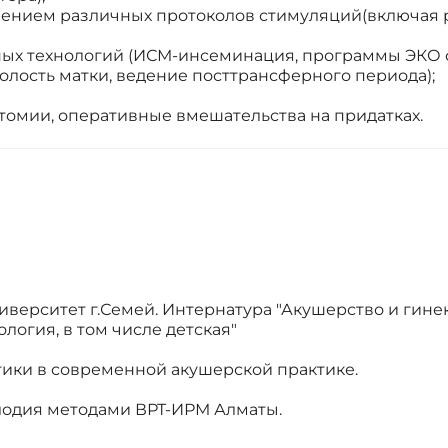
нением различных протоколов стимуляций(включая 
ных технологий (ИСМ-инсеминация, программы ЭКО с
олость матки, ведение посттрансферного периода);
омии, оперативные вмешательства на придатках.
верситет г.Семей. Интернатура "Акушерство и гине
логия, в том числе детская"
ики в современной акушерской практике.
лодия методами ВРТ-ИРМ Алматы.