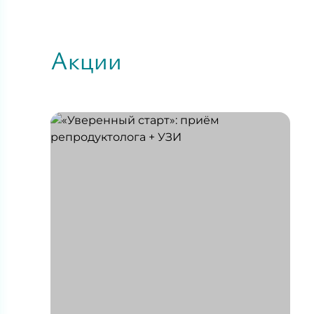
То
с
К
Акции
к
Хо
м
в
Б
п
д