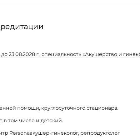
кредитации
 23.08.2028 г., специальность «Акушерство и гинекол
енной помощи, круглосуточного стационара.
в том числе и детский.
р Personaакушер-гинеколог, репродуктолог