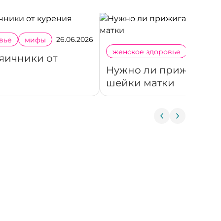
26.06.2026
вье
мифы
женское здоровье
мифы
 яичники от
Нужно ли прижигать
шейки матки