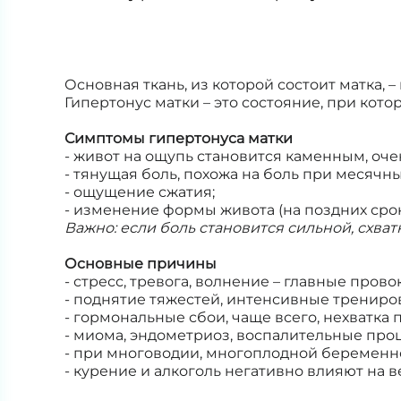
Основная ткань, из которой состоит матка,
Гипертонус матки – это состояние, при ко
Симптомы гипертонуса матки
- живот на ощупь становится каменным, оче
- тянущая боль, похожа на боль при месячн
- ощущение сжатия;
- изменение формы живота (на поздних срок
Важно: если боль становится сильной, схв
Основные причины
- стресс, тревога, волнение – главные пров
- поднятие тяжестей, интенсивные трениров
- гормональные сбои, чаще всего, нехватк
- миома, эндометриоз, воспалительные про
- при многоводии, многоплодной беременн
- курение и алкоголь негативно влияют на ве