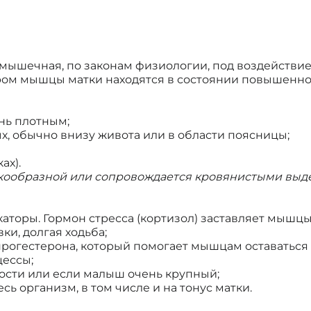
 – мышечная, по законам физиологии, под воздействи
тором мышцы матки находятся в состоянии повышенн
нь плотным;
ых, обычно внизу живота или в области поясницы;
ах).
аткообразной или сопровождается кровянистыми выд
окаторы. Гормон стресса (кортизол) заставляет мышцы
ки, долгая ходьба;
а прогестерона, который помогает мышцам оставатьс
цессы;
ости или если малыш очень крупный;
сь организм, в том числе и на тонус матки.