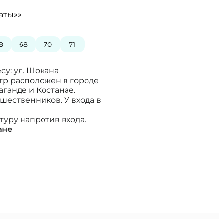
аты»»
8
68
70
71
су: ул. Шокана
нтр расположен в городе
аганде и Костанае.
шественников. У входа в
туру напротив входа.
ане