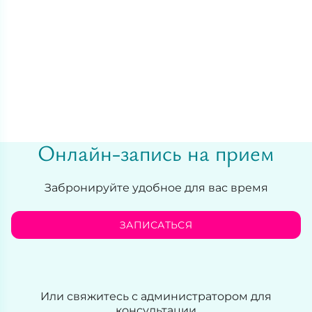
Бижанова
Белоногова
Гульдана Насипкалиевна
Юлия Алекс
Врач акушер-гинеколог, репродуктолог
Врач акушер-гин
Онлайн-запись на прием
СТАЖ 10 ЛЕТ
СТАЖ 9 ЛЕТ
Забронируйте удобное для вас время
ЗАПИСАТЬСЯ
Или свяжитесь с администратором для
консультации