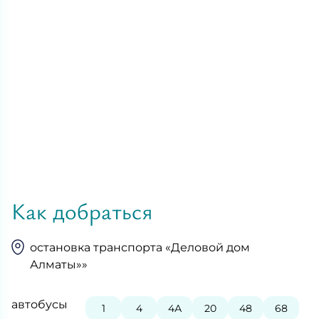
ПМОС вместо СПКЯ: новый
Нужно ли ху
взгляд на старый диагноз
беременност
Как добраться
остановка транспорта «Деловой дом
Алматы»»
автобусы
1
4
4А
20
48
68